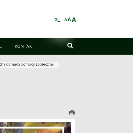
A
A
A
PL

E
KONTAKT
ych i domach pomocy społecznej