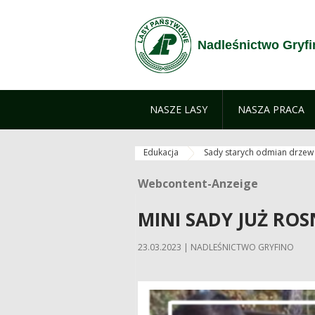
Zum Inhalt wechseln
Nadleśnictwo Gryfi
NASZE LASY
NASZA PRACA
Edukacja
Sady starych odmian drze
Webcontent-Anzeige
Webcontent-Anzeige
MINI SADY JUŻ ROSN
23.03.2023 | NADLEŚNICTWO GRYFINO