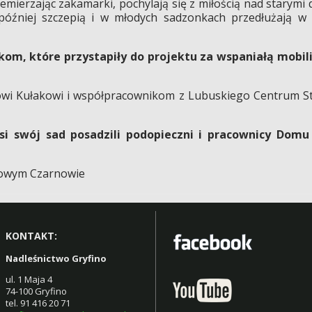
zemierzając zakamarki, pochylają się z miłością nad starymi
 później szczepią i w młodych sadzonkach przedłużają w t
m, które przystapiły do projektu za wspaniałą mobili
owi Kułakowi i współpracownikom z Lubuskiego Centrum 
wsi swój sad posadzili podopieczni i pracownicy Do
Nowym Czarnowie
KONTAKT:
Nadleśnictwo Gryfino
ul. 1 Maja 4
74-100 Gryfino
tel. 91 416 20 71