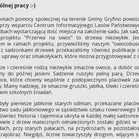
nej pracy :-)
domach pomocy społecznej na terenie Gminy Gryfino powstał
, przy wsparciu Centrum Informacyjnego Lasów Państwowyc
ibach wystarczającą ilość miejsca na założenie sadu. Jak sad,
rojektu "Przerwa na owoc" to drzewa niezwykłe. Je
wem w ramach projektu, przywieźliśmy naszym "owocobus
 sadzonkami drzewek przekazaliśmy również publikacje i 
ch uprawy oraz smakołykach, które można przygotowywać z
usze i czereśnie rodzą niezwykle smaczne owoce, a dobór o
y do późnej jesieni. Sadzenie ruszyło pełną parą. Drz
woce, które chcemy wspólnie z podopiecznymi placówek zam
 Mamy nadzieję, że smaczne gruszki, jabłka, śliwki i czere
em szkolnych śniadań.
tu były pierwsze jabłonie starych odmian, przekazane pla
ictwo sadu jabłoniowego w sąsiedztwie szlaku rowerowego 
ównież historia i tajemnica ukryta w każdej małej sadzonc
iele z drzew matecznych odnalezionych zostało gdzieś w t
adach, przy starych pałacach, na przydrożach, w pozostało
jobraz. Niegdyś, licznie towarzyszyły drogom, wijącym s