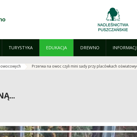
no
TURYSTYKA
EDUKACJA
DREWNO
INFORMACJ
w owocowych
Przerwa na owoc czyli mini sady przy placówkach oświatow
Ą...