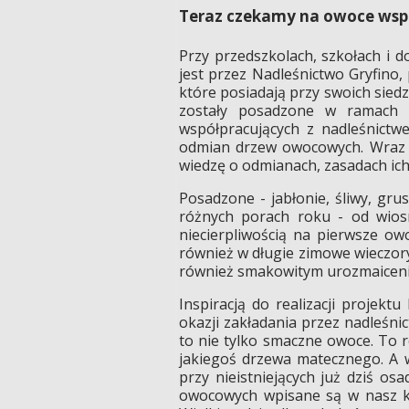
Teraz czekamy na owoce wspól
Przy przedszkolach, szkołach i 
jest przez Nadleśnictwo Gryfino
które posiadają przy swoich siedz
zostały posadzone w ramach p
współpracujących z nadleśnict
odmian drzew owocowych. Wraz z
wiedzę o odmianach, zasadach i
Posadzone - jabłonie, śliwy, gr
różnych porach roku - od wiosn
niecierpliwością na pierwsze o
również w długie zimowe wieczory.
również smakowitym urozmaiceni
Inspiracją do realizacji projek
okazji zakładania przez nadleśn
to nie tylko smaczne owoce. To r
jakiegoś drzewa matecznego. A w
przy nieistniejących już dziś os
owocowych wpisane są w nasz kra