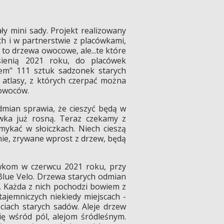
y mini sady. Projekt realizowany
h i w partnerstwie z placówkami,
 to drzewa owocowe, ale...te które
sienią 2021 roku, do placówek
em" 111 sztuk sadzonek starych
atlasy, z których czerpać można
 owoców.
dmian sprawia, że cieszyć będą w
ewka już rosną. Teraz czekamy z
ykać w słoiczkach. Niech cieszą
śnie, zrywane wprost z drzew, będą
cówkom w czerwcu 2021 roku, przy
Blue Velo. Drzewa starych odmian
e. Każda z nich pochodzi bowiem z
ajemniczych niekiedy miejscach -
sciach starych sadów. Aleje drzew
ię wśród pól, alejom śródleśnym.