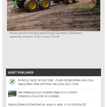
Nowoczesne maszyny gwarantują sprawny załadunek i
wywózkę drewna. Foto Cezary Florek
ASSET PUBLISHER
ASSET PUBLISHER
KONSULTACJE SPOŁECZNE - PLAN URZĄDZENIA LASU DLA
NADLEŚNICTWA GRYFINO NA LATA 2027-2036
INFORMACJA DLA ODWIEDZAJĄCYCH OGRÓD
DENDROLOGICZNY W GLINNEJ
ZAGROŻENIE POŻAROWE W LASACH. APEL O OSTROŻNOŚĆ