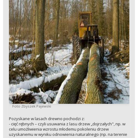
Foto Zbyszek Pajewski
Pozyskane w lasach drewno pochodzi z:
- cięć rębnych – czyli usuwania z lasu drzew „dojrzałych", np. w
celu umożliwienia wzrostu młodemu pokoleniu drzew
uzyskanemu w wyniku odnowienia naturalnego (np. na terenie