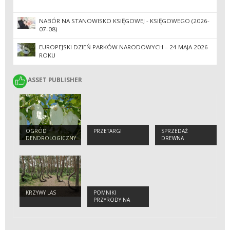
NABÓR NA STANOWISKO KSIĘGOWEJ - KSIĘGOWEGO (2026-
07-08)
EUROPEJSKI DZIEŃ PARKÓW NARODOWYCH – 24 MAJA 2026
ROKU
ASSET PUBLISHER
ASSET PUBLISHER
OGRÓD
PRZETARGI
SPRZEDAŻ
DENDROLOGICZNY
DREWNA
W GLINNEJ IM.
PROF. JERZEGO
TUMIŁOWICZA
KRZYWY LAS
POMNIKI
PRZYRODY NA
TERENIE
NADLEŚNICTWA
GRYFINO