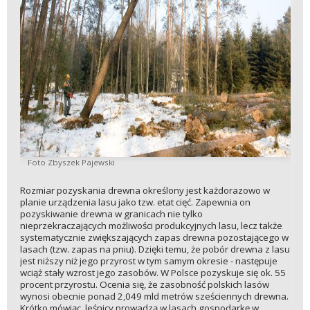
Foto Zbyszek Pajewski
Rozmiar pozyskania drewna określony jest każdorazowo w
planie urządzenia lasu jako tzw. etat cięć. Zapewnia on
pozyskiwanie drewna w granicach nie tylko
nieprzekraczających możliwości produkcyjnych lasu, lecz także
systematycznie zwiększających zapas drewna pozostającego w
lasach (tzw. zapas na pniu). Dzięki temu, że pobór drewna z lasu
jest niższy niż jego przyrost w tym samym okresie - następuje
wciąż stały wzrost jego zasobów. W Polsce pozyskuje się ok. 55
procent przyrostu. Ocenia się, że zasobność polskich lasów
wynosi obecnie ponad 2,049 mld metrów sześciennych drewna.
Krótko mówiąc, leśnicy prowadzą w lasach gospodarkę w