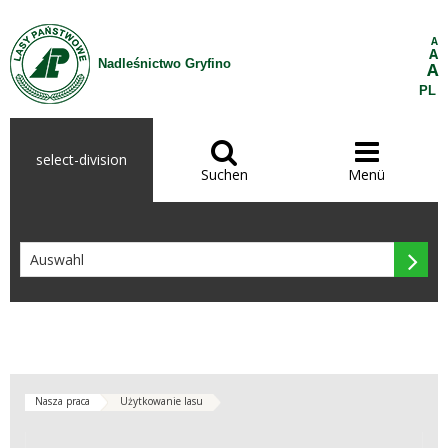
Zum Inhalt wechseln
A
A
Nadleśnictwo Gryfino
A
PL


select-division
Suchen
Menü

Nasza praca
Użytkowanie lasu