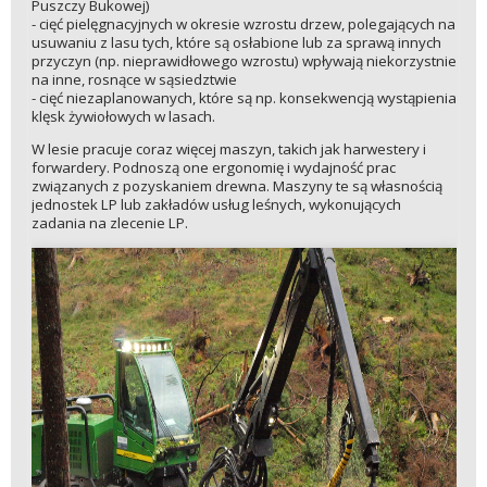
Puszczy Bukowej)
- cięć pielęgnacyjnych w okresie wzrostu drzew, polegających na
usuwaniu z lasu tych, które są osłabione lub za sprawą innych
przyczyn (np. nieprawidłowego wzrostu) wpływają niekorzystnie
na inne, rosnące w sąsiedztwie
- cięć niezaplanowanych, które są np. konsekwencją wystąpienia
klęsk żywiołowych w lasach.
W lesie pracuje coraz więcej maszyn, takich jak harwestery i
forwardery. Podnoszą one ergonomię i wydajność prac
związanych z pozyskaniem drewna. Maszyny te są własnością
jednostek LP lub zakładów usług leśnych, wykonujących
zadania na zlecenie LP.