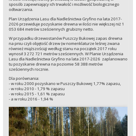
sposób zapewniający ich trwałość i możliwość biologicznego
odtwarzania.
Plan Urządzenia Lasu dla Nadleśnictwa Gryfino na lata 2017-
2026 przewiduje pozyskanie drewna w ilości nie większej niż 1
053 684 metrów sześciennych grubizny netto.
W przypadku drzewostanów Puszczy Bukowej zapas drewna
na pniu czyli objętość drzew (w nomenklaturze leśnej zwana
również miąższością) według stanu na początek 2017 roku
wynosił 3 272 721 metrów sześciennych. W Planie Urządzenia
Lasu dla Nadleśnictwa Gryfino na lata 2017-2026 zaplanowano
tu pozyskanie drewna na poziomie 58 388 metrów
sześciennych rocznie.
Dla porównania:
- w roku 2000 pozyskano w Puszczy Bukowej 1,77% zapasu,
- w roku 2010 - 1,79 % zapasu
- w roku 2015 - 1,61 % zapasu
- a w roku 2016 - 1,94 %