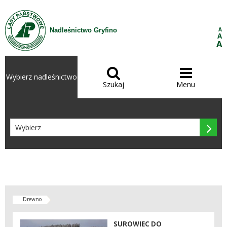
Przejdź do treści
A
Nadleśnictwo Gryfino
A
A


Wybierz nadleśnictwo
Szukaj
Menu

Drewno
SUROWIEC DO