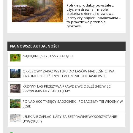
Polskie produkty powstałe z
użyciem drewna – meble,
stolarka okienna i drzwiowa,
jachty czy papier i opakowania –
to prawdziwe przeboje
rynkowe.
NAJNOWSZE AKTUALNOŚCI
NAJNOWSZE AKTUALNOŚCI
NAJPIĘKNIEJSZY LEŚNY ZAKĄTEK
OKRESOWY ZAKAZ WSTĘPU DO LASÓW NADLEŚNICTWA
GRYFINO POŁOŻONYCH W GMINIE KOŁBASKOWO
KRZYWY LAS PRZEŻYWA PRAWDZIWE OBLĘŻENIE WIĘC
PRZYPOMINAMY I APELUJEMY
PONAD 600 TYSIĘCY SADZONEK...POSADZIMY TEJ WIOSNY W
LESIE
LELEK NIE ZAPŁACI KARY ZA BEZPRAWNE WYKORZYSTANIE
UTWORU ;-)